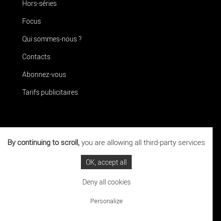
Hors-séries
Focus
Qui sommes-nous ?
Contacts
Abonnez-vous
Tarifs publicitaires
Téléchargez
l'application La Terrasse
By continuing to scroll,
you are allowing all third-party services
OK, accept all
Deny all cookies
La Terrasse ©2021
|
Mentions légales
Personalize
Réalisation : Clair et Net.