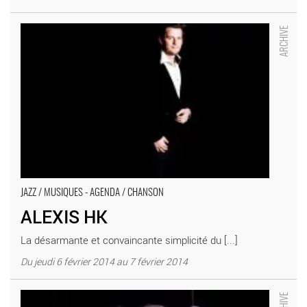
ALEXIS HK - Critique sortie Jazz / Musiques Ivry-sur-Seine
Théâtre d'Ivry Antoine Vitez
JAZZ / MUSIQUES - AGENDA / CHANSON
ALEXIS HK
La désarmante et convaincante simplicité du [...]
Du jeudi 6 février 2014 au 7 février 2014
Je hais les gosses - Critique sortie Jazz / Musiques Paris
L’Européen