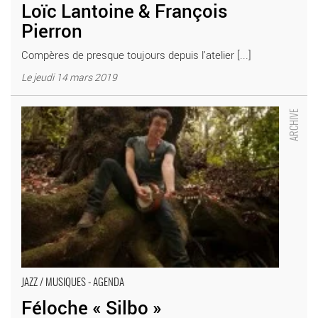
Loïc Lantoine & François
Pierron
Compères de presque toujours depuis l’atelier [...]
Le jeudi 14 mars 2019
Féloche « Silbo » - Critique sortie Jazz / Musiques Ivry-sur-Seine
Théâtre d’Ivry Antoine Vitez
JAZZ / MUSIQUES - AGENDA
Féloche « Silbo »