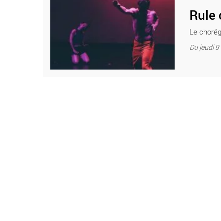
Rule 
Le chorégr
Du jeudi 