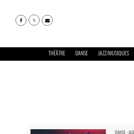
THÉÂTRE
DANSE
JAZZ/MUSIQUES
Rule of three - Critique sortie Danse Paris Théâtre de la
DANSE - AG