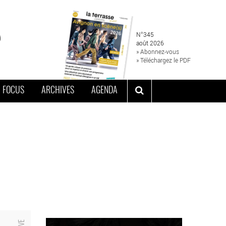
N°345
août 2026
» Abonnez-vous
» Téléchargez le PDF
FOCUS
ARCHIVES
AGENDA