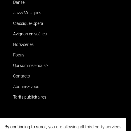
Danse
Jazz/Musiques
Classique/Opéra
Avignon en scènes
Hors-séries
Focus
Qui sommes-nous ?
Contacts
Abonnez-vous
Tarifs publicitaires
Téléchargez
l'application La Terrasse
By continuing to scroll,
you are allowing all third-party services