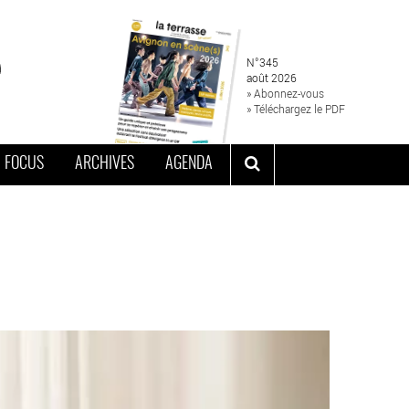
N°345
août 2026
» Abonnez-vous
» Téléchargez le PDF
FOCUS
ARCHIVES
AGENDA